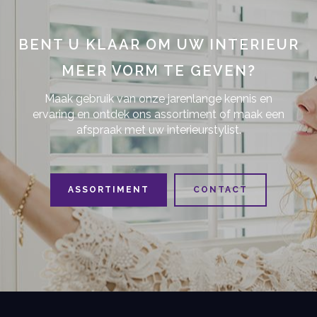
BENT U KLAAR OM UW INTERIEUR
MEER VORM TE GEVEN?
Maak gebruik van onze jarenlange kennis en
ervaring en ontdek ons assortiment of maak een
afspraak met uw interieurstylist.
ASSORTIMENT
CONTACT